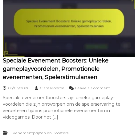
v
t
n
o
i
i
o
o
n
r
n
g
H
e
s
e
l
s
r
e
y
s
p
s
t
a
t
e
r
e
Speciale Evenement Boosters: Unieke
l
t
e
p
n
m
gameplayvoordelen, Promotionele
a
e
evenementen, Spelerstimulansen
k
r
k
s
o
e
c
05/03/2026
Clara Monroe
Leave a Comment
n
t
h
Speciale evenementboosters zijn unieke gameplay-
S
t
a
voordelen die zijn ontworpen om de spelerservaring te
p
e
p
e
n
p
verbeteren tijdens promotionele evenementen in
c
:
e
videogames. Door het […]
i
I
n
a
n
,
l
w
E
Evenementprijzen en Boosters
e
i
x