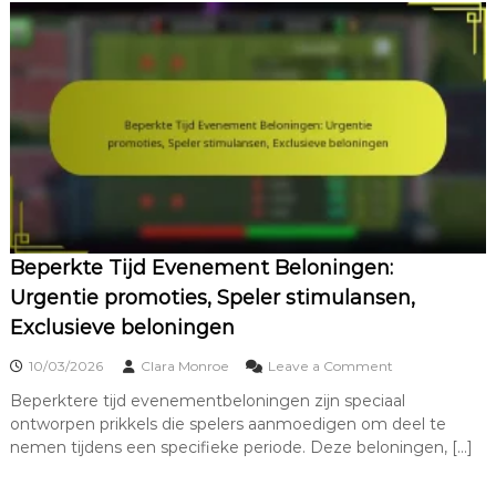
o
:
n
T
u
e
s
r
I
u
n
g
w
k
i
e
s
r
s
e
e
n
l
d
e
e
Beperkte Tijd Evenement Beloningen:
n
b
:
Urgentie promoties, Speler stimulansen,
e
P
l
Exclusieve beloningen
r
o
o
n
o
c
10/03/2026
Clara Monroe
Leave a Comment
i
n
e
n
Beperktere tijd evenementbeloningen zijn speciaal
B
s
g
ontworpen prikkels die spelers aanmoedigen om deel te
e
,
e
p
V
nemen tijdens een specifieke periode. Deze beloningen, […]
n
e
e
,
r
r
S