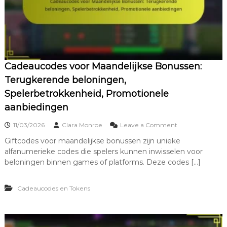
Cadeaucodes voor Maandelijkse Bonussen:
Terugkerende beloningen,
Spelerbetrokkenheid, Promotionele
aanbiedingen
o
11/03/2026
Clara Monroe
Leave a Comment
n
Giftcodes voor maandelijkse bonussen zijn unieke
C
alfanumerieke codes die spelers kunnen inwisselen voor
a
d
beloningen binnen games of platforms. Deze codes […]
e
a
Cadeaucodes en Tokens
u
c
o
d
e