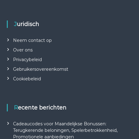
i
m
u
l
Juridisch
a
n
s
Neem contact op
e
n
Over ons
Privacybeleid
Gebruikersovereenkomst
Cookiebeleid
Recente berichten
Cadeaucodes voor Maandelijkse Bonussen:
Terugkerende beloningen, Spelerbetrokkenheid,
Promotionele aanbiedingen