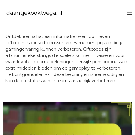
S
k
daantjekooktvega.nl
i
p
t
o
Ontdek een schat aan informatie over Top Eleven
c
giftcodes, sponsorbonussen en evenementprijzen die je
o
gamingervaring kunnen verbeteren. Giftcodes zijn
n
alfanumerieke strings die spelers kunnen inwisselen voor
t
waardevolle in-game beloningen, terwijl sponsorbonussen
e
extra middelen bieden om de gameplay te verbeteren.
n
Het ontgrendelen van deze beloningen is eenvoudig en
t
kan de prestaties van je team aanzienlijk verbeteren.