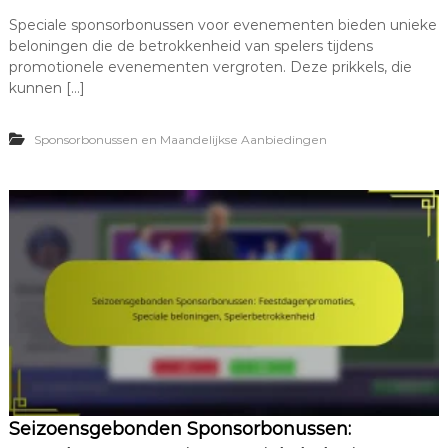
n
n
r
Speciale sponsorbonussen voor evenementen bieden unieke
S
:
s
beloningen die de betrokkenheid van spelers tijdens
p
U
t
e
n
i
promotionele evenementen vergroten. Deze prikkels, die
c
i
m
kunnen […]
i
e
u
a
k
l
l
e
a
Sponsorbonussen en Maandelijkse Aanbiedingen
e
b
n
E
e
s
v
l
e
e
o
n
n
n
,
e
i
E
m
n
x
e
g
c
n
e
l
t
n
u
S
,
s
p
G
i
o
a
e
n
m
v
s
e
e
o
p
b
Seizoensgebonden Sponsorbonussen:
r
l
e