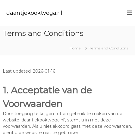
S
k
daantjekooktvega.nl
i
p
t
Terms and Conditions
o
c
o
Home
Terms and Conditions
n
t
e
Last updated: 2026-01-16
n
t
1. Acceptatie van de
Voorwaarden
Door toegang te krijgen tot en gebruik te maken van de
website ‘daantjekooktvega.nl’, stemt u in met deze
voorwaarden. Als u niet akkoord gaat met deze voorwaarden,
dient u de website niet te gebruiken.