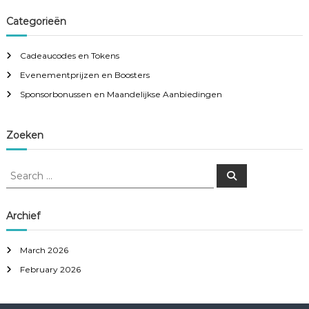
Categorieën
Cadeaucodes en Tokens
Evenementprijzen en Boosters
Sponsorbonussen en Maandelijkse Aanbiedingen
Zoeken
S
S
e
e
a
a
r
c
r
Archief
h
c
h
March 2026
f
February 2026
o
r
: