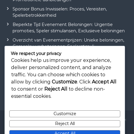
Sponsor Bonus Inwisselen: Proces, Vereisten,
Spelerbetrokkenheid
Beperkte Tijd Evenement Beloningen: Urgentie
promoties, Speler stimulansen, Exclusieve beloningen
Overzicht van Evenementprijzen: Unieke beloningen,
Gameplay-verbeteringen, Spelerstimuli
We respect your privacy
Speciale Evenement Sponsor Bonussen: Unieke
Cookies help us improve your experience,
beloningen, Promotionele evenementen,
deliver personalized content, and analyze
Spelerstimulansen
traffic. You can choose which cookies to
allow by clicking
Customize
. Click
Accept All
to consent or
Reject All
to decline non-
essential cookies.
Customize
Copyright © 2026
daantjekooktvega.nl
All rights reserved. Theme:
Reject All
Flash
by ThemeGrill. Powered by
WordPress
Neem contact op
Over ons
Privacybeleid
Accept All