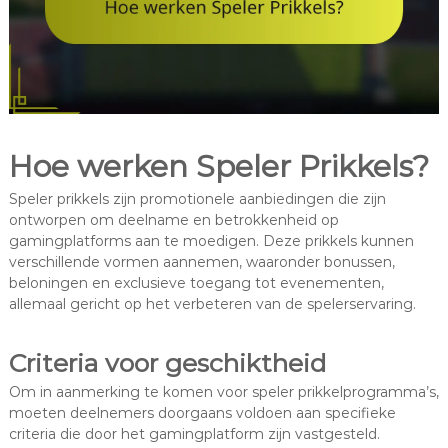
Hoe werken Speler Prikkels?
Speler prikkels zijn promotionele aanbiedingen die zijn
ontworpen om deelname en betrokkenheid op
gamingplatforms aan te moedigen. Deze prikkels kunnen
verschillende vormen aannemen, waaronder bonussen,
beloningen en exclusieve toegang tot evenementen,
allemaal gericht op het verbeteren van de spelerservaring.
Criteria voor geschiktheid
Om in aanmerking te komen voor speler prikkelprogramma’s,
moeten deelnemers doorgaans voldoen aan specifieke
criteria die door het gamingplatform zijn vastgesteld.