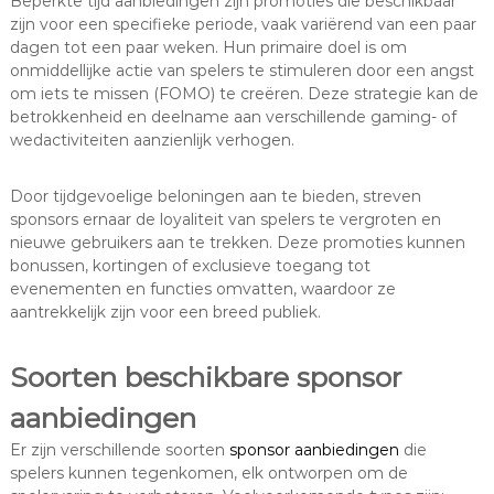
Beperkte tijd aanbiedingen zijn promoties die beschikbaar
zijn voor een specifieke periode, vaak variërend van een paar
dagen tot een paar weken. Hun primaire doel is om
onmiddellijke actie van spelers te stimuleren door een angst
om iets te missen (FOMO) te creëren. Deze strategie kan de
betrokkenheid en deelname aan verschillende gaming- of
wedactiviteiten aanzienlijk verhogen.
Door tijdgevoelige beloningen aan te bieden, streven
sponsors ernaar de loyaliteit van spelers te vergroten en
nieuwe gebruikers aan te trekken. Deze promoties kunnen
bonussen, kortingen of exclusieve toegang tot
evenementen en functies omvatten, waardoor ze
aantrekkelijk zijn voor een breed publiek.
Soorten beschikbare sponsor
aanbiedingen
Er zijn verschillende soorten
sponsor aanbiedingen
die
spelers kunnen tegenkomen, elk ontworpen om de