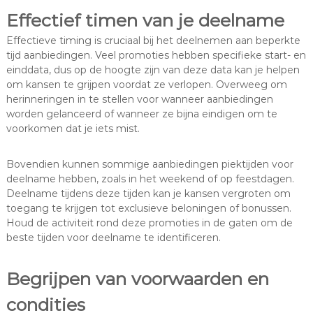
Effectief timen van je deelname
Effectieve timing is cruciaal bij het deelnemen aan beperkte
tijd aanbiedingen. Veel promoties hebben specifieke start- en
einddata, dus op de hoogte zijn van deze data kan je helpen
om kansen te grijpen voordat ze verlopen. Overweeg om
herinneringen in te stellen voor wanneer aanbiedingen
worden gelanceerd of wanneer ze bijna eindigen om te
voorkomen dat je iets mist.
Bovendien kunnen sommige aanbiedingen piektijden voor
deelname hebben, zoals in het weekend of op feestdagen.
Deelname tijdens deze tijden kan je kansen vergroten om
toegang te krijgen tot exclusieve beloningen of bonussen.
Houd de activiteit rond deze promoties in de gaten om de
beste tijden voor deelname te identificeren.
Begrijpen van voorwaarden en
condities