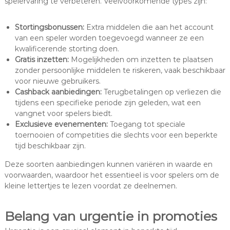
spelervaring te verbeteren. Veelvoorkomende types zijn:
Stortingsbonussen:
Extra middelen die aan het account
van een speler worden toegevoegd wanneer ze een
kwalificerende storting doen.
Gratis inzetten:
Mogelijkheden om inzetten te plaatsen
zonder persoonlijke middelen te riskeren, vaak beschikbaar
voor nieuwe gebruikers.
Cashback aanbiedingen:
Terugbetalingen op verliezen die
tijdens een specifieke periode zijn geleden, wat een
vangnet voor spelers biedt.
Exclusieve evenementen:
Toegang tot speciale
toernooien of competities die slechts voor een beperkte
tijd beschikbaar zijn.
Deze soorten aanbiedingen kunnen variëren in waarde en
voorwaarden, waardoor het essentieel is voor spelers om de
kleine lettertjes te lezen voordat ze deelnemen.
Belang van urgentie in promoties