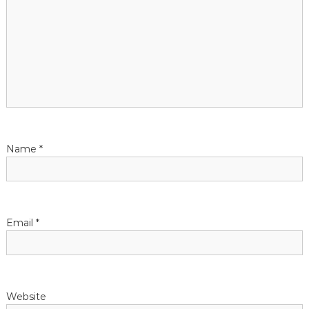
i
g
a
t
i
Name
*
o
n
Email
*
Website