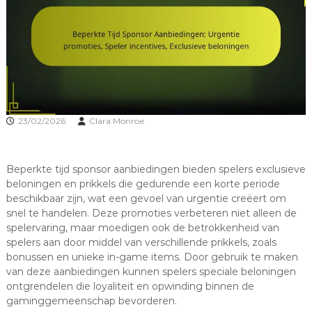
23/02/2026
Clara Monroe
Beperkte tijd sponsor aanbiedingen bieden spelers exclusieve
beloningen en prikkels die gedurende een korte periode
beschikbaar zijn, wat een gevoel van urgentie creëert om
snel te handelen. Deze promoties verbeteren niet alleen de
spelervaring, maar moedigen ook de betrokkenheid van
spelers aan door middel van verschillende prikkels, zoals
bonussen en unieke in-game items. Door gebruik te maken
van deze aanbiedingen kunnen spelers speciale beloningen
ontgrendelen die loyaliteit en opwinding binnen de
gaminggemeenschap bevorderen.