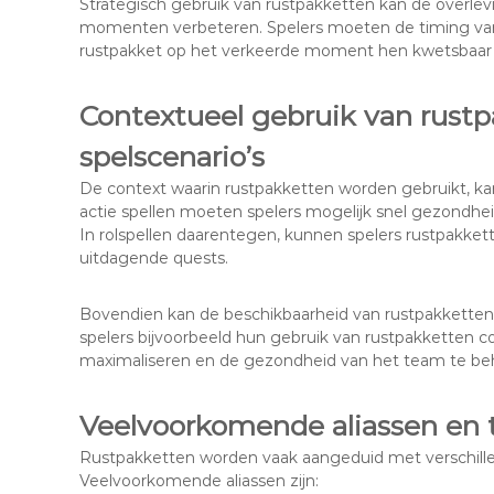
Strategisch gebruik van rustpakketten kan de overlev
momenten verbeteren. Spelers moeten de timing van
rustpakket op het verkeerde moment hen kwetsbaar 
Contextueel gebruik van rustp
spelscenario’s
De context waarin rustpakketten worden gebruikt, kan
actie spellen moeten spelers mogelijk snel gezondheid
In rolspellen daarentegen, kunnen spelers rustpakke
uitdagende quests.
Bovendien kan de beschikbaarheid van rustpakketten 
spelers bijvoorbeeld hun gebruik van rustpakketten
maximaliseren en de gezondheid van het team te be
Veelvoorkomende aliassen en 
Rustpakketten worden vaak aangeduid met verschille
Veelvoorkomende aliassen zijn: