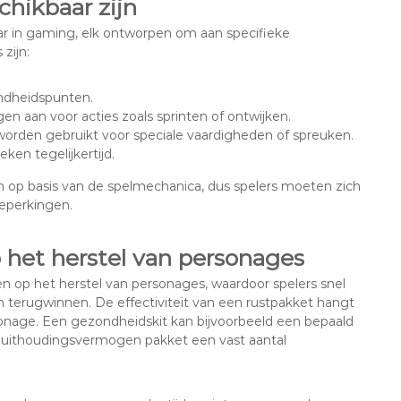
chikbaar zijn
aar in gaming, elk ontworpen om aan specifieke
zijn:
ndheidspunten.
n aan voor acties zoals sprinten of ontwijken.
worden gebruikt voor speciale vaardigheden of spreuken.
ken tegelijkertijd.
n op basis van de spelmechanica, dus spelers moeten zich
eperkingen.
 het herstel van personages
 op het herstel van personages, waardoor spelers snel
terugwinnen. De effectiviteit van een rustpakket hangt
sonage. Een gezondheidskit kan bijvoorbeeld een bepaald
n uithoudingsvermogen pakket een vast aantal