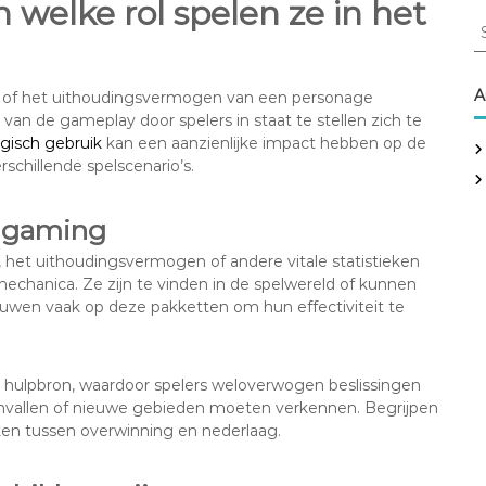
 welke rol spelen ze in het
S
e
a
r
A
d of het uithoudingsvermogen van een personage
c
 van de gameplay door spelers in staat te stellen zich te
h
egisch gebruik
kan een aanzienlijke impact hebben op de
f
rschillende spelscenario’s.
o
r
n gaming
:
 het uithoudingsvermogen of andere vitale statistieken
mechanica. Ze zijn te vinden in de spelwereld of kunnen
ouwen vaak op deze pakketten om hun effectiviteit te
he hulpbron, waardoor spelers weloverwogen beslissingen
vallen of nieuwe gebieden moeten verkennen. Begrijpen
ken tussen overwinning en nederlaag.