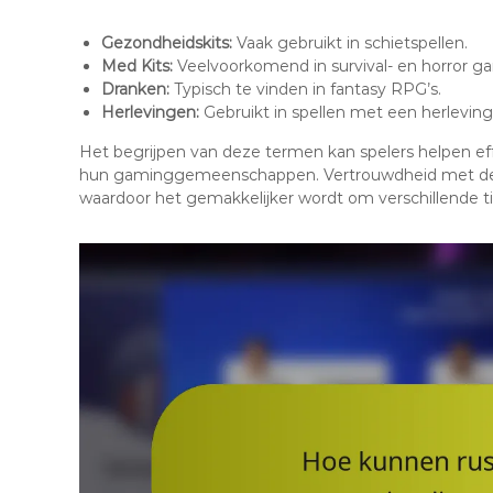
Gezondheidskits:
Vaak gebruikt in schietspellen.
Med Kits:
Veelvoorkomend in survival- en horror g
Dranken:
Typisch te vinden in fantasy RPG’s.
Herlevingen:
Gebruikt in spellen met een herlevin
Het begrijpen van deze termen kan spelers helpen ef
hun gaminggemeenschappen. Vertrouwdheid met de t
waardoor het gemakkelijker wordt om verschillende ti