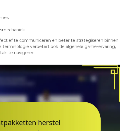
ames.
gsmechaniek.
fectief te communiceren en beter te strategiseren binnen
erminologie verbetert ook de algehele game-ervaring,
tels te navigeren.