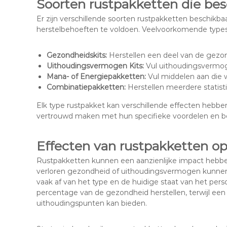
Soorten rustpakketten die bes
Er zijn verschillende soorten rustpakketten beschikb
herstelbehoeften te voldoen. Veelvoorkomende types 
Gezondheidskits:
Herstellen een deel van de gezo
Uithoudingsvermogen Kits:
Vul uithoudingsvermoge
Mana- of Energiepakketten:
Vul middelen aan die 
Combinatiepakketten:
Herstellen meerdere statistie
Elk type rustpakket kan verschillende effecten hebbe
vertrouwd maken met hun specifieke voordelen en b
Effecten van rustpakketten op
Rustpakketten kunnen een aanzienlijke impact hebben
verloren gezondheid of uithoudingsvermogen kunnen 
vaak af van het type en de huidige staat van het per
percentage van de gezondheid herstellen, terwijl ee
uithoudingspunten kan bieden.