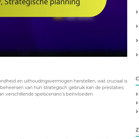
C
ndheid en uithoudingsvermogen herstellen, wat cruciaal is
t beheersen van hun strategisch gebruik kan de prestaties
an verschillende spelscenario’s beïnvloeden.
Z