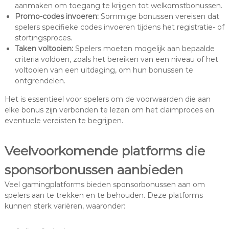
aanmaken om toegang te krijgen tot welkomstbonussen.
Promo-codes invoeren:
Sommige bonussen vereisen dat
spelers specifieke codes invoeren tijdens het registratie- of
stortingsproces.
Taken voltooien:
Spelers moeten mogelijk aan bepaalde
criteria voldoen, zoals het bereiken van een niveau of het
voltooien van een uitdaging, om hun bonussen te
ontgrendelen.
Het is essentieel voor spelers om de voorwaarden die aan
elke bonus zijn verbonden te lezen om het claimproces en
eventuele vereisten te begrijpen.
Veelvoorkomende platforms die
sponsorbonussen aanbieden
Veel gamingplatforms bieden sponsorbonussen aan om
spelers aan te trekken en te behouden. Deze platforms
kunnen sterk variëren, waaronder: