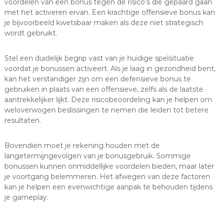
voordelen van een bonus tegen de risico’s die gepaard gaan
met het activeren ervan. Een krachtige offensieve bonus kan
je bijvoorbeeld kwetsbaar maken als deze niet strategisch
wordt gebruikt.
Stel een duidelijk begrip vast van je huidige spelsituatie
voordat je bonussen activeert. Als je laag in gezondheid bent,
kan het verstandiger zijn om een defensieve bonus te
gebruiken in plaats van een offensieve, zelfs als de laatste
aantrekkelijker lijkt. Deze risicobeoordeling kan je helpen om
weloverwogen beslissingen te nemen die leiden tot betere
resultaten.
Bovendien moet je rekening houden met de
langetermijngevolgen van je bonusgebruik. Sommige
bonussen kunnen onmiddellijke voordelen bieden, maar later
je voortgang belemmeren. Het afwegen van deze factoren
kan je helpen een evenwichtige aanpak te behouden tijdens
je gameplay.