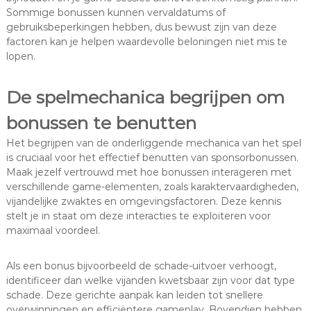
Sommige bonussen kunnen vervaldatums of
gebruiksbeperkingen hebben, dus bewust zijn van deze
factoren kan je helpen waardevolle beloningen niet mis te
lopen.
De spelmechanica begrijpen om
bonussen te benutten
Het begrijpen van de onderliggende mechanica van het spel
is cruciaal voor het effectief benutten van sponsorbonussen.
Maak jezelf vertrouwd met hoe bonussen interageren met
verschillende game-elementen, zoals karaktervaardigheden,
vijandelijke zwaktes en omgevingsfactoren. Deze kennis
stelt je in staat om deze interacties te exploiteren voor
maximaal voordeel.
Als een bonus bijvoorbeeld de schade-uitvoer verhoogt,
identificeer dan welke vijanden kwetsbaar zijn voor dat type
schade. Deze gerichte aanpak kan leiden tot snellere
overwinningen en efficiëntere gameplay. Bovendien hebben