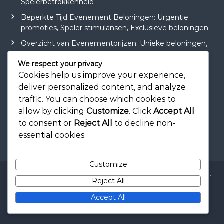
Spelerbetrokkenheid
Beperkte Tijd Evenement Beloningen: Urgentie
promoties, Speler stimulansen, Exclusieve beloningen
Overzicht van Evenementprijzen: Unieke beloningen,
Gameplay-verbeteringen, Spelerstimuli
We respect your privacy
Speciale Evenement Sponsor Bonussen: Unieke
Cookies help us improve your experience,
beloningen, Promotionele evenementen,
deliver personalized content, and analyze
Spelerstimulansen
traffic. You can choose which cookies to
allow by clicking
Customize
. Click
Accept All
to consent or
Reject All
to decline non-
essential cookies.
Customize
Copyright © 2026
daantjekooktvega.nl
All rights reserved. Theme:
Reject All
Flash
by ThemeGrill. Powered by
WordPress
Accept All
Neem contact op
Over ons
Privacybeleid
Gebruikersovereenkomst
Cookiebeleid