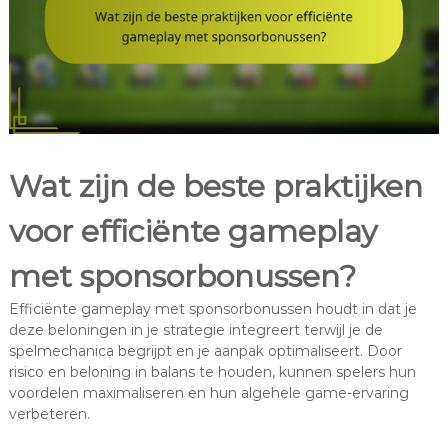
Wat zijn de beste praktijken
voor efficiënte gameplay
met sponsorbonussen?
Efficiënte gameplay met sponsorbonussen houdt in dat je
deze beloningen in je strategie integreert terwijl je de
spelmechanica begrijpt en je aanpak optimaliseert. Door
risico en beloning in balans te houden, kunnen spelers hun
voordelen maximaliseren en hun algehele game-ervaring
verbeteren.