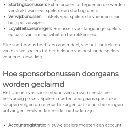
Stortingsbonussen:
Extra fondsen of tegoeden die worden
verstrekt wanneer spelers een storting doen.
Verwijsbonussen:
Prikkels voor spelers die vrienden naar
het spel verwijzen.
Loyaliteitsbeloningen:
Bonussen voor langdurige spelers
op basis van hun activiteit en betrokkenheid.
Elke soort bonus heeft een ander doel, van het aantrekken
van nieuwe spelers tot het belonen van bestaande spelers
voor hun toewijding.
Hoe sponsorbonussen doorgaans
worden geclaimd
Het claimen van sponsorbonussen omvat meestal een
eenvoudig proces. Spelers moeten doorgaans specifieke
stappen volgen om ervoor te zorgen dat ze hun beloningen
ontvangen. Veelvoorkomende methoden zijn:
Accountregistratie:
Nieuwe spelers moeten een account