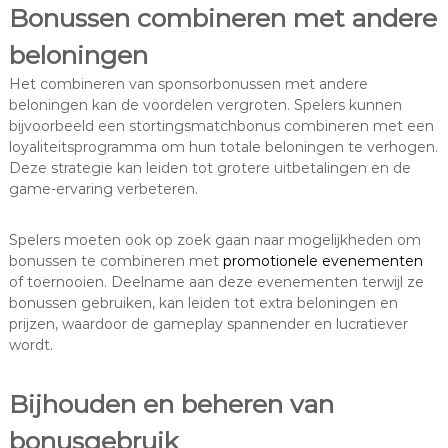
Bonussen combineren met andere
beloningen
Het combineren van sponsorbonussen met andere
beloningen kan de voordelen vergroten. Spelers kunnen
bijvoorbeeld een stortingsmatchbonus combineren met een
loyaliteitsprogramma om hun totale beloningen te verhogen.
Deze strategie kan leiden tot grotere uitbetalingen en de
game-ervaring verbeteren.
Spelers moeten ook op zoek gaan naar mogelijkheden om
bonussen te combineren met
promotionele evenementen
of toernooien. Deelname aan deze evenementen terwijl ze
bonussen gebruiken, kan leiden tot extra beloningen en
prijzen, waardoor de gameplay spannender en lucratiever
wordt.
Bijhouden en beheren van
bonusgebruik