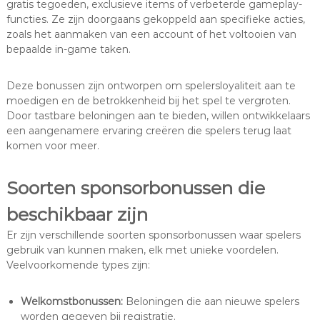
gratis tegoeden, exclusieve items of verbeterde gameplay-
functies. Ze zijn doorgaans gekoppeld aan specifieke acties,
zoals het aanmaken van een account of het voltooien van
bepaalde in-game taken.
Deze bonussen zijn ontworpen om spelersloyaliteit aan te
moedigen en de betrokkenheid bij het spel te vergroten.
Door tastbare beloningen aan te bieden, willen ontwikkelaars
een aangenamere ervaring creëren die spelers terug laat
komen voor meer.
Soorten sponsorbonussen die
beschikbaar zijn
Er zijn verschillende soorten sponsorbonussen waar spelers
gebruik van kunnen maken, elk met unieke voordelen.
Veelvoorkomende types zijn:
Welkomstbonussen:
Beloningen die aan nieuwe spelers
worden gegeven bij registratie.