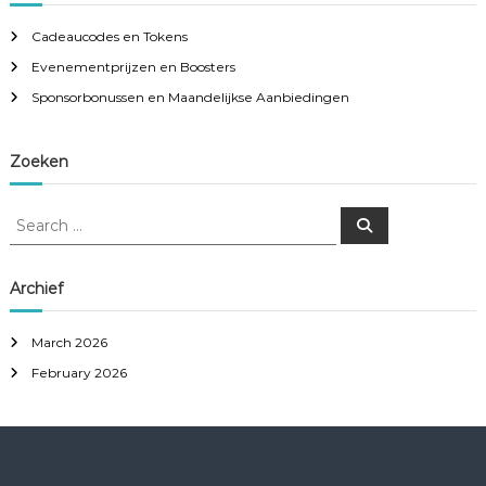
Cadeaucodes en Tokens
Evenementprijzen en Boosters
Sponsorbonussen en Maandelijkse Aanbiedingen
Zoeken
S
S
e
e
a
a
r
c
r
Archief
h
c
h
March 2026
f
February 2026
o
r
: