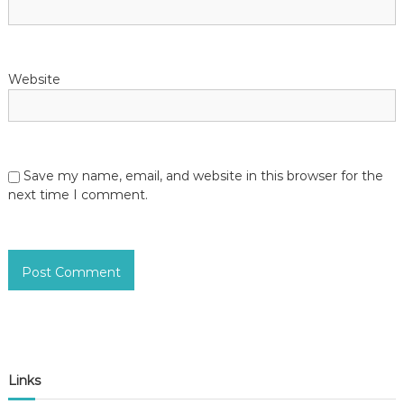
Website
Save my name, email, and website in this browser for the
next time I comment.
Links