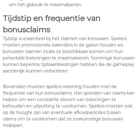
om het gebruik te maximaliseren.
Tijdstip en frequentie van
bonusclaims
Tijdstip is essentieel bij het claimen van bonussen. Spelers
moeten promotionele kalenders in de gaten houden en
bonussen claimen zodra ze beschikbaar komen om hun
potentiële beloningen te maximaliseren. Sommige bonussen
kunnen beperkte tijdsaanbiedingen hebben die de gameplay
aanzienlijk kunnen verbeteren.
Bovendien moeten spelers rekening houden met de
frequentie van hun bonusclaims. Het spreiden van claims kan
helpen om een constante stroom van beloningen te
behouden en uitputting te voorkomen. Spelers moeten ook
op de hoogte zijn van eventuele afkoelperiodes tussen
claims om te voorkomen dat ze toekomstige bonussen
mislopen.