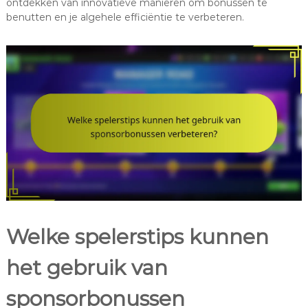
ontdekken van innovatieve manieren om bonussen te
benutten en je algehele efficiëntie te verbeteren.
Welke spelerstips kunnen
het gebruik van
sponsorbonussen