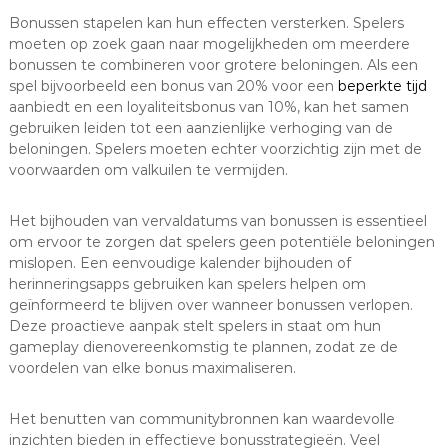
Bonussen stapelen kan hun effecten versterken. Spelers
moeten op zoek gaan naar mogelijkheden om meerdere
bonussen te combineren voor grotere beloningen. Als een
spel bijvoorbeeld een bonus van 20% voor een
beperkte tijd
aanbiedt en een loyaliteitsbonus van 10%, kan het samen
gebruiken leiden tot een aanzienlijke verhoging van de
beloningen. Spelers moeten echter voorzichtig zijn met de
voorwaarden om valkuilen te vermijden.
Het bijhouden van vervaldatums van bonussen is essentieel
om ervoor te zorgen dat spelers geen potentiële beloningen
mislopen. Een eenvoudige kalender bijhouden of
herinneringsapps gebruiken kan spelers helpen om
geïnformeerd te blijven over wanneer bonussen verlopen.
Deze proactieve aanpak stelt spelers in staat om hun
gameplay dienovereenkomstig te plannen, zodat ze de
voordelen van elke bonus maximaliseren.
Het benutten van communitybronnen kan waardevolle
inzichten bieden in effectieve bonusstrategieën. Veel